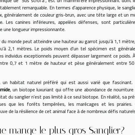
hnique de "Sus scrofa", est un mammifère impressionnant dont l
tablement remarquable. En termes d'apparence physique, le sangli
x, généralement de couleur gris-brun, avec une tête large et un 
. Les canines inférieures, appelées défenses, sont particuliè
e une longueur impressionnante.
lier du monde peut atteindre une hauteur au garrot jusqu'à 1,1 mètre
qu'à 2,1 mètres. Le poids moyen d'un tel spécimen est général
s individus exceptionnels peuvent dépasser largement ce poids. À
entre 0,7 et 1 mètre de hauteur et pèse généralement entre 50
a un habitat naturel préféré qui est aussi varié que fascinant. 
umide
, un biotope luxuriant qui offre une abondance de nourriture
at du sanglier n'est pas limité à ce seul biotope. En réalité, sa pr
ses que les forêts tempérées, les marécages et les prairies. 
ve de la résilience de cet animal face à de nombreux défis naturels
e mange le plus gros Sanglier?