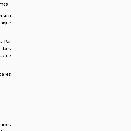
èmes.
ersion
phique
t. Par
e dans
accrue
taires
taines