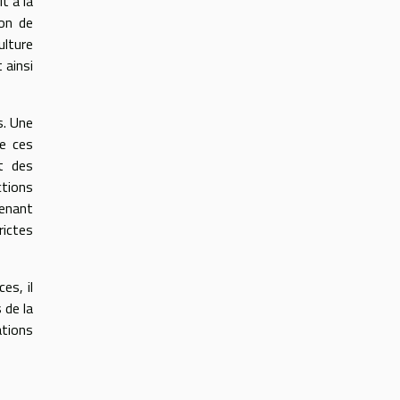
t à la
ion de
ulture
 ainsi
s. Une
de ces
t des
tions
tenant
rictes
es, il
 de la
ations