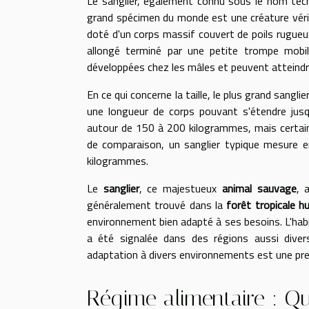
Le sanglier, également connu sous le nom tec
grand spécimen du monde est une créature véri
doté d'un corps massif couvert de poils rugueu
allongé terminé par une petite trompe mobile
développées chez les mâles et peuvent atteindr
En ce qui concerne la taille, le plus grand sang
une longueur de corps pouvant s'étendre jus
autour de 150 à 200 kilogrammes, mais certain
de comparaison, un sanglier typique mesure 
kilogrammes.
Le
sanglier
, ce majestueux
animal sauvage
, 
généralement trouvé dans la
forêt tropicale h
environnement bien adapté à ses besoins. L'habit
a été signalée dans des régions aussi diver
adaptation à divers environnements est une preu
Régime alimentaire : Qu