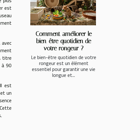
e plus
er est
museau
rement
Comment améliorer le
bien-être quotidien de
, avec
votre rongeur ?
ement
Le bien-être quotidien de votre
 titre
rongeur est un élément
 à 90
essentiel pour garantir une vie
longue et...
Il est
 et un
ésence
Cette
.