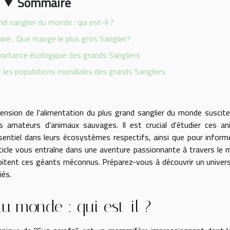
Sommaire
nd sanglier du monde : qui est-il ?
ire : Que mange le plus gros Sanglier?
mportance écologique des grands Sangliers
 les populations mondiales des grands Sangliers
éhension de l'alimentation du plus grand sanglier du monde suscit
es amateurs d'animaux sauvages. Il est crucial d'étudier ces a
sentiel dans leurs écosystèmes respectifs, ainsi que pour inform
ticle vous entraîne dans une aventure passionnante à travers le
bitent ces géants méconnus. Préparez-vous à découvrir un univers
iés.
u monde : qui est-il ?