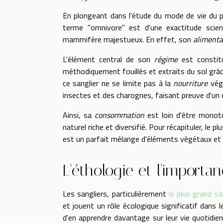
En plongeant dans l'étude du mode de vie du 
terme "omnivore" est d'une exactitude scienti
mammifère majestueux. En effet, son
alimenta
L'élément central de son
régime
est constitu
méthodiquement fouillés et extraits du sol gr
ce sanglier ne se limite pas à la
nourriture
végé
insectes et des charognes, faisant preuve d'
Ainsi, sa
consommation
est loin d'être monoton
naturel riche et diversifié. Pour récapituler, le
est un parfait mélange d'éléments végétaux et
L'éthologie et l'import
Les sangliers, particulièrement
le plus grand s
et jouent un rôle écologique significatif dans 
d'en apprendre davantage sur leur vie quotidien