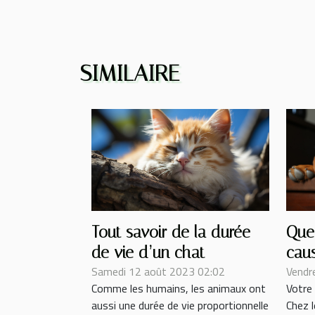
SIMILAIRE
Tout savoir de la durée
Quel
de vie d’un chat
cau
Samedi 12 août 2023 02:02
Vendr
un c
Comme les humains, les animaux ont
Votre 
aussi une durée de vie proportionnelle
Chez l