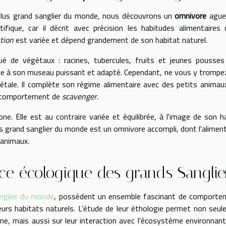
plus grand sanglier du monde, nous découvrons un
omnivore
aguer
fique, car il décrit avec précision les habitudes alimentaires
tion
est variée et dépend grandement de son habitat naturel.
é de végétaux : racines, tubercules, fruits et jeunes pousse
âce à son museau puissant et adapté. Cependant, ne vous y trompe
tale. Il complète son régime alimentaire avec des petits animau
un comportement de
scavenger
.
e. Elle est au contraire variée et équilibrée, à l'image de son h
 plus grand sanglier du monde est un omnivore accompli, dont l'alimen
 animaux.
ance écologique des grands Sanglie
anglier du monde
, possèdent un ensemble fascinant de comporte
leurs habitats naturels. L'étude de leur éthologie permet non seu
ne, mais aussi sur leur interaction avec l'écosystème environnant