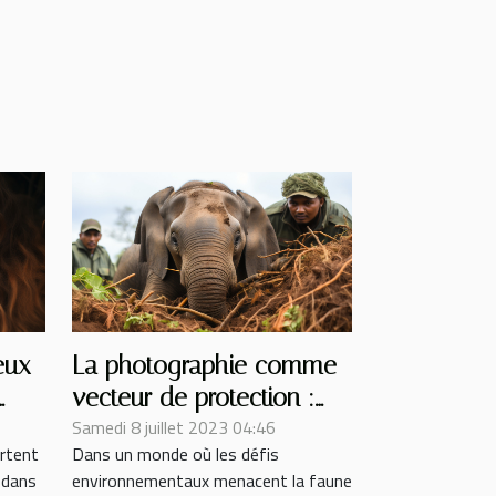
eux
La photographie comme
vecteur de protection :
Samedi 8 juillet 2023 04:46
Comment les images
rtent
Dans un monde où les défis
sauvent les animaux
 dans
environnementaux menacent la faune