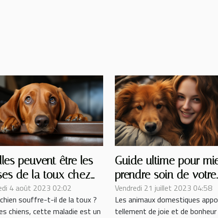
les peuvent être les
Guide ultime pour mi
ses de la toux chez
prendre soin de votre
edi 4 août 2023 02:02
Vendredi 21 juillet 2023 04:58
hien ?
animal de compagnie
chien souffre-t-il de la toux ?
Les animaux domestiques appo
es chiens, cette maladie est un
tellement de joie et de bonheur