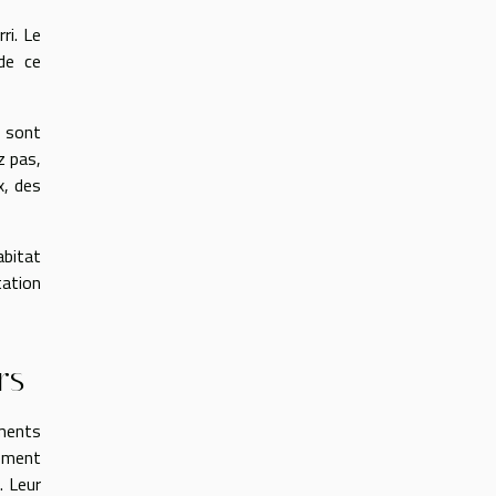
ri. Le
 de ce
s sont
z pas,
x, des
abitat
tation
rs
ments
lement
. Leur