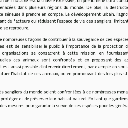
n défi notable est la chasse excessive, un phénomène qui a condui
enacées dans plusieurs régions du monde. De plus, la destruct
e sérieuse à prendre en compte. Le développement urbain, l'agric
t de facteurs qui réduisent l'espace de vie des sangliers, limitant
de se reproduire.
 de nombreuses façons de contribuer à la sauvegarde de ces espèce
s est de sensibiliser le public à l'importance de la protection 
 organisations se consacrent à cette mission, en fournissan
quelles ces animaux sont confrontés et en proposant des ac
Il est aussi possible d'intervenir directement, par exemple en sou
tuer l'habitat de ces animaux, ou en promouvant des lois plus st
ands sangliers du monde soient confrontées à de nombreuses menac
protéger et de préserver leur habitat naturel. En tant que gardiens
 des mesures pour garantir la survie de ces espèces pour les génér