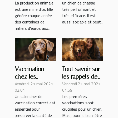
La production animale
un chien de chasse
est une mine d'or. Elle
très performant et
génère chaque année
très efficace. Il est
des centaines de
aussi sociable et peut...
milliers d'euros aux...
Vaccination
Tout savoir sur
chez les
les rappels de
Vendredi 21 mai 2021
Vendredi 21 mai 2021
chiens : quelle
vaccination des
02:01
01:59
est son
chiens
Un calendrier de
Les premières
importance ?
vaccination correct est
vaccinations sont
essentiel pour
cruciales pour un chien.
préserver la santé de
Mais, pour le bien-être