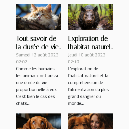
Tout savoir de
Exploration de
la durée de vie
l'habitat naturel
Samedi 12 août 2023
Jeudi 10 août 2023
d’un chat
et de
02:02
02:10
l'alimentation
Comme les humains,
L'exploration de
du plus grand
les animaux ont aussi
l'habitat naturel et la
sanglier du
une durée de vie
compréhension de
monde
proportionnelle à eux.
l'alimentation du plus
C'est bien le cas des
grand sanglier du
chats...
monde...