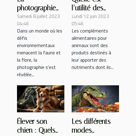
photographie
l’utilité des
Samedi 8 juillet 2023
Lundi 12 juin 2023
comme vecteur
compléments
04:46
05:46
de protection :
alimentaires
Dans un monde où les
Les compléments
Comment les
pour chien ?
défis
alimentaires pour
images sauvent
environnementaux
animaux sont des
les animaux
menacent la faune et
produits destinés à
la flore, la
leur apporter des
photographie s'est
nutriments dont ils...
révélée...
Élever son
Les différents
chien : Quels
modes