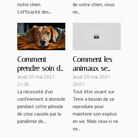
notre chien.
de votre chien, vous
L'efficacité des...
ne...
Comment
Comment les
prendre soin de
animaux se
Jeudi 20 mai 2021
Jeudi 20 mai 2021
votre chien en
reproduisent-ils
21:35
20:57
confinement ?
?
La nécessité d'un
Tout être vivant sur
confinement à domicile
Terre a besoin de se
pendant cette période
reproduire pour
de crise causée par la
maintenir son espèce
pandémie de...
en vie. Mais ceux-ci ne
se...