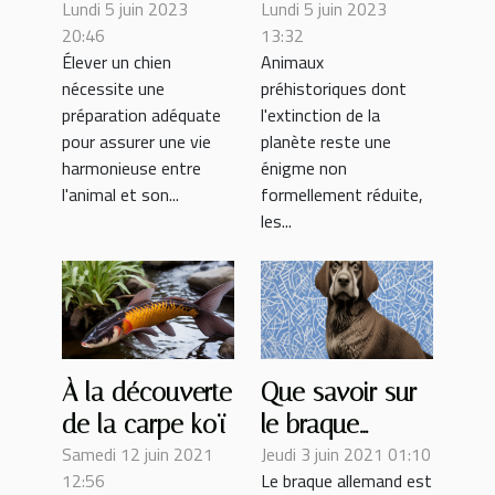
Lundi 5 juin 2023
Lundi 5 juin 2023
sont les
alimentaires
20:46
13:32
accessoires
des dinosaures
Élever un chien
Animaux
indispensables
nécessite une
préhistoriques dont
?
préparation adéquate
l'extinction de la
pour assurer une vie
planète reste une
harmonieuse entre
énigme non
l'animal et son...
formellement réduite,
les...
À la découverte
Que savoir sur
de la carpe koï
le braque
Samedi 12 juin 2021
Jeudi 3 juin 2021 01:10
allemand avant
12:56
Le braque allemand est
de l’adopter ?