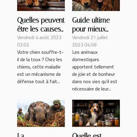
Quelles peuvent
Guide ultime
être les causes
pour mieux
Vendredi 4 août 2023
Vendredi 21 juillet
de la toux chez
prendre soin de
02:02
2023 04:58
un chien ?
votre animal de
Votre chien souffre-t-
Les animaux
compagnie
il de la toux ? Chez les
domestiques
chiens, cette maladie
apportent tellement
est un mécanisme de
de joie et de bonheur
défense tout à fait...
dans nos vies qu'il est
nécessaire de leur...
La
Quelle est