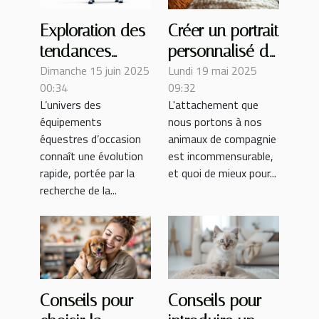
Exploration des
Créer un portrait
tendances
personnalisé de
Dimanche 15 juin 2025
Lundi 19 mai 2025
futures dans les
votre animal :
00:34
09:32
équipements
étapes et
L’univers des
L'attachement que
équestres
conseils
équipements
nous portons à nos
d'occasion
équestres d’occasion
animaux de compagnie
connaît une évolution
est incommensurable,
rapide, portée par la
et quoi de mieux pour...
recherche de la...
Conseils pour
Conseils pour