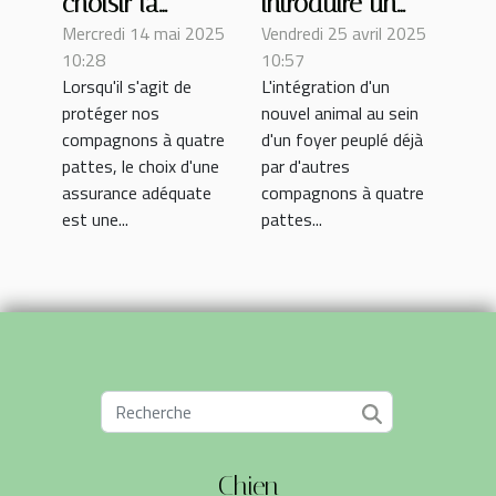
choisir la
introduire un
Mercredi 14 mai 2025
Vendredi 25 avril 2025
meilleure
nouvel animal
10:28
10:57
assurance pour
dans un foyer
Lorsqu'il s'agit de
L'intégration d'un
votre animal
avec d'autres
protéger nos
nouvel animal au sein
animaux
compagnons à quatre
d'un foyer peuplé déjà
pattes, le choix d'une
par d'autres
assurance adéquate
compagnons à quatre
est une...
pattes...
Chien