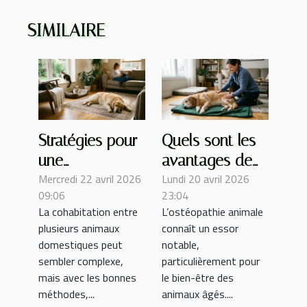
SIMILAIRE
Stratégies pour
Quels sont les
une
avantages de
Mercredi 22 avril 2026
Lundi 20 avril 2026
cohabitation
l'ostéopathie
09:06
23:04
harmonieuse
pour les
La cohabitation entre
L’ostéopathie animale
entre plusieurs
animaux âgés ?
plusieurs animaux
connaît un essor
animaux
domestiques peut
notable,
domestiques
sembler complexe,
particulièrement pour
mais avec les bonnes
le bien-être des
méthodes,...
animaux âgés....