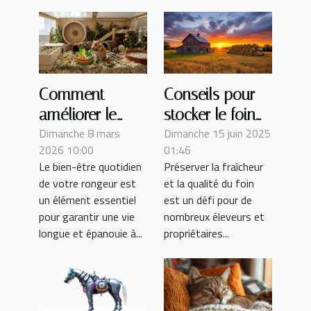
Comment
Conseils pour
améliorer le
stocker le foin
Dimanche 8 mars
Dimanche 15 juin 2025
bien-être
afin de
2026 10:00
01:46
quotidien de
préserver sa
Le bien-être quotidien
Préserver la fraîcheur
votre rongeur ?
fraîcheur et sa
de votre rongeur est
et la qualité du foin
qualité
un élément essentiel
est un défi pour de
pour garantir une vie
nombreux éleveurs et
longue et épanouie à...
propriétaires...