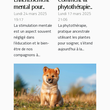
mental pour
phytothérapie
Lundi 24 mars 2025
Lundi 17 mars 2025
canins jeux et
peut améliorer
19:17
21:06
exercices pour
la nutrition de
La stimulation mentale
La phytothérapie,
stimuler
votre chien
est un aspect souvent
pratique ancestrale
l'intelligence de
négligé dans
utilisant les plantes
votre chien
l’éducation et le bien-
pour soigner, s'étend
être de nos
aujourd'hui à la...
compagnons à...