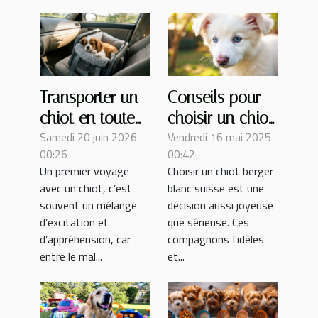
Transporter un
Conseils pour
chiot en toute
choisir un chiot
Samedi 20 juin 2026
Vendredi 16 mai 2025
sérénité : retour
berger blanc
00:26
00:42
d’expérience
suisse adapté à
Un premier voyage
Choisir un chiot berger
d’un premier
votre famille
avec un chiot, c’est
blanc suisse est une
voyage
souvent un mélange
décision aussi joyeuse
d’excitation et
que sérieuse. Ces
d’appréhension, car
compagnons fidèles
entre le mal...
et...