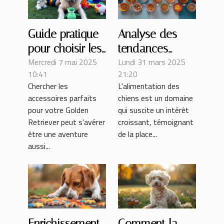
Guide pratique
Analyse des
pour choisir les
tendances
Mercredi 7 mai 2025
Lundi 31 mars 2025
meilleurs
alimentaires
10:41
21:20
accessoires
pour chiens en
Chercher les
L'alimentation des
pour votre
fonction de
accessoires parfaits
chiens est un domaine
Golden
l'âge et du sexe
pour votre Golden
qui suscite un intérêt
Retriever
des animaux
Retriever peut s'avérer
croissant, témoignant
être une aventure
de la place...
aussi...
Enrichissement
Comment la